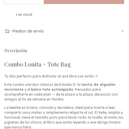
1
en stock
Medios de envío
Descripción
Combo Lonita + Tote Bag
Tu dúo perfecto para disfrutar al aire libre con estilo 🌞
Este combo une dos clásicos de Estudio D: la
lonita de algodón
resistente
y el
bolso tote estampado
. Pensados para
acompañarte en cada plan — de la plaza a la playa, del picnic con
amigas al fin de semana en familia.
La
lonita
es liviana, cómoda y duradera; ideal para tirarte a leer,
compartir unos mates o simplemente relajarte al sol. El
tote
, amplio y
funcional, tiene el tamaño justo para llevar todo: la toalla, el mate, los
juguetes de los chicos, el libro que estás leyendo o ese abrigo liviano
que nunca falta.