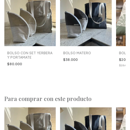
BOLSO CON SET YERBERA
BOLSO MATERO
BOLS
Y PORTAMATE
$38.000
$20.
$80.000
$26.00
Para comprar con este producto