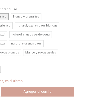
 arena liso
 liso
Blanco y arena liso
rla liso
natural, azul y rayas blancas
azul
natural y rayas verde agua
taza
natural y arena rayas
 rayas blancas
blanco y rayas azules
as, es el último!