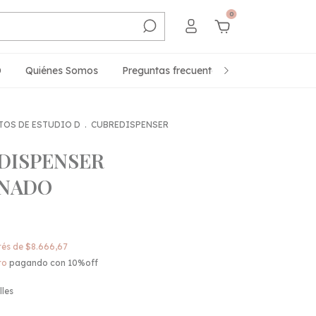
0
D
Quiénes Somos
Preguntas frecuentes y tips de compra 
TOS DE ESTUDIO D
.
CUBREDISPENSER
DISPENSER
NADO
erés de
$8.666,67
to
pagando con 10%off
lles