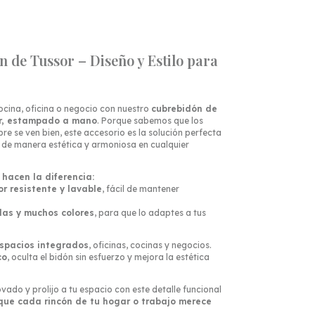
 de Tussor – Diseño y Estilo para
ocina, oficina o negocio con nuestro
cubrebidón de
r, estampado a mano
. Porque sabemos que los
re se ven bien, este accesorio es la solución perfecta
 de manera estética y armoniosa en cualquier
 hacen la diferencia:
or resistente y lavable
, fácil de mantener
as y muchos colores
, para que lo adaptes a tus
spacios integrados
, oficinas, cocinas y negocios.
co
, oculta el bidón sin esfuerzo y mejora la estética
ovado y prolijo a tu espacio con este detalle funcional
que cada rincón de tu hogar o trabajo merece