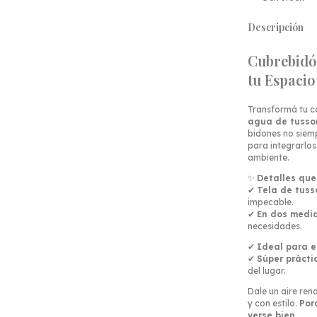
Descripción
Cubrebidón
tu Espacio
Transformá tu c
agua de tusso
bidones no siemp
para integrarlos
ambiente.
✨
Detalles que
✔
Tela de tuss
impecable.
✔
En dos medid
necesidades.
✔
Ideal para e
✔
Súper prácti
del lugar.
Dale un aire ren
y con estilo.
Por
verse bien.