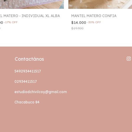
L MATERO - INDIVIDUAL XL ALBA
MANTEL MATERO CONFIA
00
-
17
%
OFF
$14.000
-
30
%
OFF
0
$19.900
Contactános
5492934411517
02934411517
estudiodchivilcoy@gmail.com
Chacabuco 84