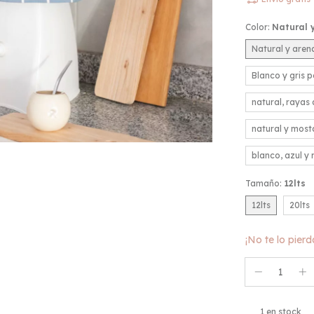
Color:
Natural y
Natural y arena
Blanco y gris pe
natural, rayas 
natural y mos
blanco, azul y
Tamaño:
12lts
12lts
20lts
¡No te lo pierd
1
en stock